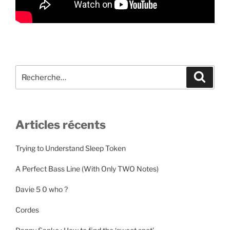
Recherche
Recher
pour
:
Articles récents
Trying to Understand Sleep Token
A Perfect Bass Line (With Only TWO Notes)
Davie 5 0 who ?
Cordes