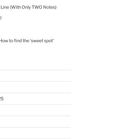
 Line (With Only TWO Notes)
?
ow to find the ‘sweet spot’
25