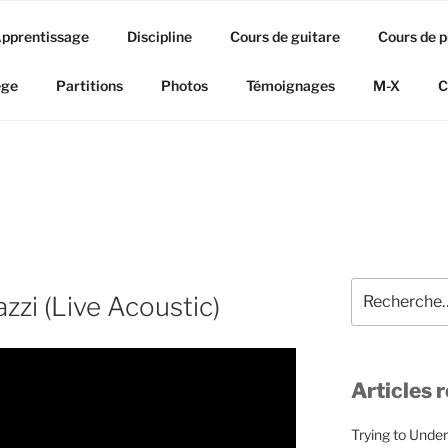
pprentissage
Discipline
Cours de guitare
Cours de p
ège
Partitions
Photos
Témoignages
M-X
C
Recherche
zzi (Live Acoustic)
pour
:
Articles 
Trying to Unde