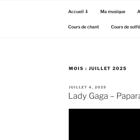
Aller
au
Accueil ⇓
Ma musique
A
contenu
principal
Cours de chant
Cours de solf
MOIS :
JUILLET 2025
PUBLIÉ
JUILLET 4, 2025
LE
Lady Gaga – Papara