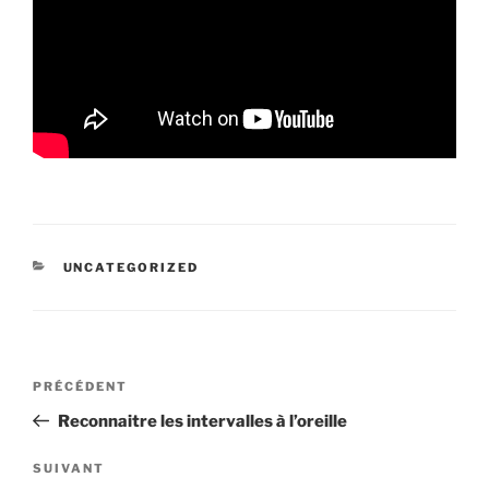
CATÉGORIES
UNCATEGORIZED
Navigation
Article
PRÉCÉDENT
de
précédent
Reconnaitre les intervalles à l’oreille
l’article
Article
SUIVANT