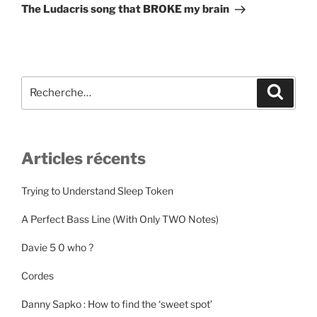
suivant
The Ludacris song that BROKE my brain
Recherche
Recher
pour
:
Articles récents
Trying to Understand Sleep Token
A Perfect Bass Line (With Only TWO Notes)
Davie 5 0 who ?
Cordes
Danny Sapko : How to find the ‘sweet spot’