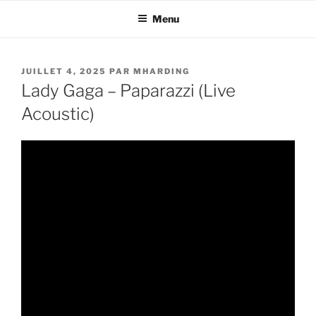
Aller
Menu
au
contenu
principal
PUBLIÉ
JUILLET 4, 2025
PAR
MHARDING
LE
Lady Gaga – Paparazzi (Live
Acoustic)