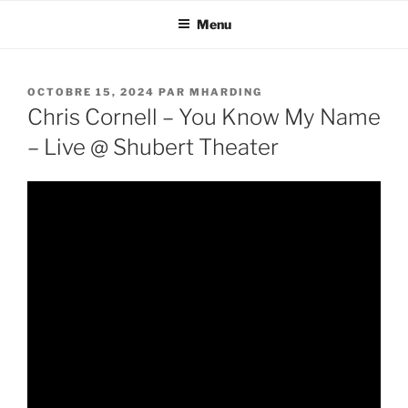
Aller
Menu
au
contenu
principal
PUBLIÉ
OCTOBRE 15, 2024
PAR
MHARDING
LE
Chris Cornell – You Know My Name
– Live @ Shubert Theater