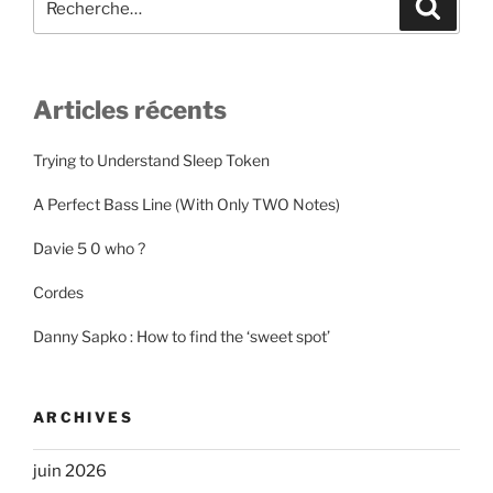
Recher
pour
:
Articles récents
Trying to Understand Sleep Token
A Perfect Bass Line (With Only TWO Notes)
Davie 5 0 who ?
Cordes
Danny Sapko : How to find the ‘sweet spot’
ARCHIVES
juin 2026