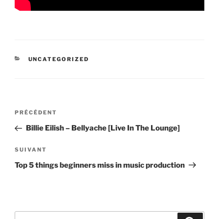
CATÉGORIES
UNCATEGORIZED
Navigation
Article
PRÉCÉDENT
de
précédent
Billie Eilish – Bellyache [Live In The Lounge]
l’article
Article
SUIVANT
suivant
Top 5 things beginners miss in music production
Recherche