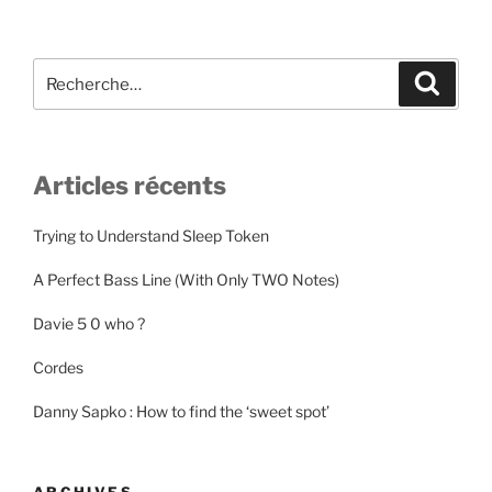
publications
Recherche
Recher
pour
:
Articles récents
Trying to Understand Sleep Token
A Perfect Bass Line (With Only TWO Notes)
Davie 5 0 who ?
Cordes
Danny Sapko : How to find the ‘sweet spot’