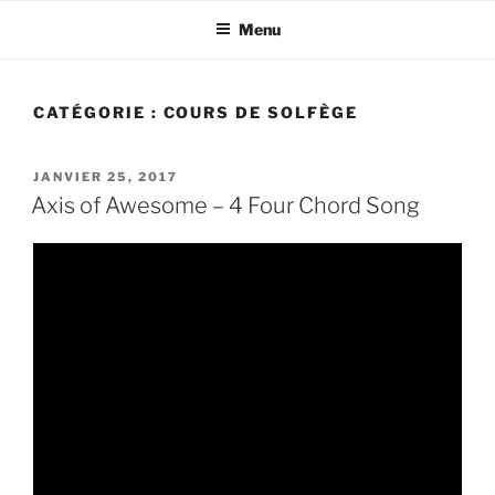
Aller
Menu
au
contenu
principal
CATÉGORIE :
COURS DE SOLFÈGE
PUBLIÉ
JANVIER 25, 2017
LE
Axis of Awesome – 4 Four Chord Song