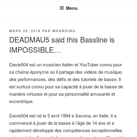
Aller
Menu
au
contenu
principal
PUBLIÉ
MARS 29, 2018
PAR
MHARDING
LE
DEADMAU5 said this Bassline is
IMPOSSIBLE…
Davie504 est un musicien italien et YouTuber connu pour
sa chaîne éponyme où il partage des vidéos de musique,
des performances, des défis et des tutoriels de basse. Il
est surtout connu pour sa capacité à jouer de la basse de
manière virtuose et pour sa personnalité amusante et
excentrique.
Davie504 est né le 5 avril 1994 à Savona, en Italie. Il a
commencé à jouer de la basse à l’âge de 14 ans et a
rapidement développé des compétences exceptionnelles