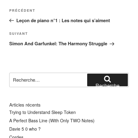
Navigation
Article
PRÉCÉDENT
de
précédent
Leçon de piano n°1 : Les notes qui s’aiment
l’article
Article
SUIVANT
suivant
Simon And Garfunkel: The Harmony Struggle
Recherche
pour
Recherche
:
Articles récents
Trying to Understand Sleep Token
A Perfect Bass Line (With Only TWO Notes)
Davie 5 0 who ?
Cordes