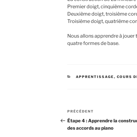
Premier doigt, cinquième corde
Deuxième doigt, troisième cor
Troisième doigt, quatrième co
Nous allons apprendre à jouer t
quatre formes de base.
CATÉGORIES
APPRENTISSAGE
,
COURS D
Navigation
Article
PRÉCÉDENT
de
précédent
Étape 4 : Apprendre la constru
des accords au piano
l’article