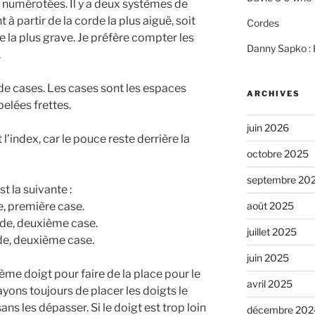
t numérotées. Il y a deux systèmes de
à partir de la corde la plus aiguë, soit
Cordes
e la plus grave. Je préfère compter les
Danny Sapko : H
.
 de cases. Les cases sont les espaces
ARCHIVES
pelées frettes.
juin 2026
 l’index, car le pouce reste derrière la
octobre 2025
septembre 20
t la suivante :
, première case.
août 2025
de, deuxième case.
juillet 2025
de, deuxième case.
juin 2025
me doigt pour faire de la place pour le
avril 2025
yons toujours de placer les doigts le
ans les dépasser. Si le doigt est trop loin
décembre 202