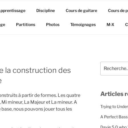
pprentissage
Discipline
Cours de guitare
Cours de p
ège
Partitions
Photos
Témoignages
M-X
C
Recherche
e la construction des
pour
:
e
Articles 
onstruits à partir de formes. Les quatre
 Mi mineur, La Majeur et La mineur. A
Trying to Unde
e base, nous pouvons jouer tous les
A Perfect Bass
Davie 5 0 who 