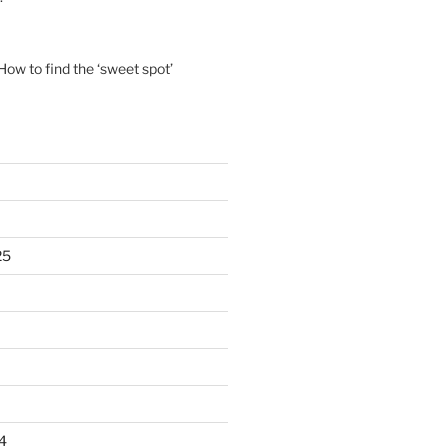
ow to find the ‘sweet spot’
25
4