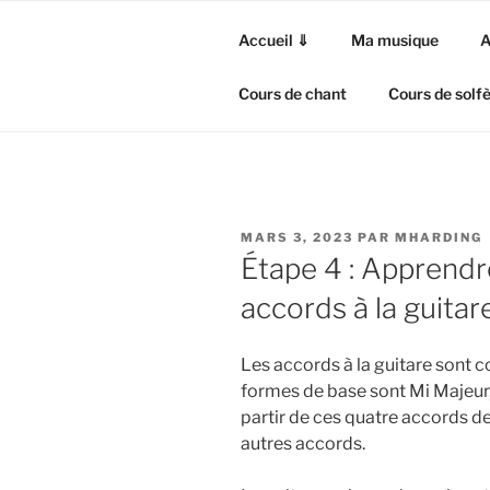
Aller
au
Accueil ⇓
Ma musique
A
contenu
principal
Cours de chant
Cours de solf
PUBLIÉ
MARS 3, 2023
PAR
MHARDING
LE
Étape 4 : Apprendr
accords à la guitar
Les accords à la guitare sont c
formes de base sont Mi Majeur,
partir de ces quatre accords d
autres accords.