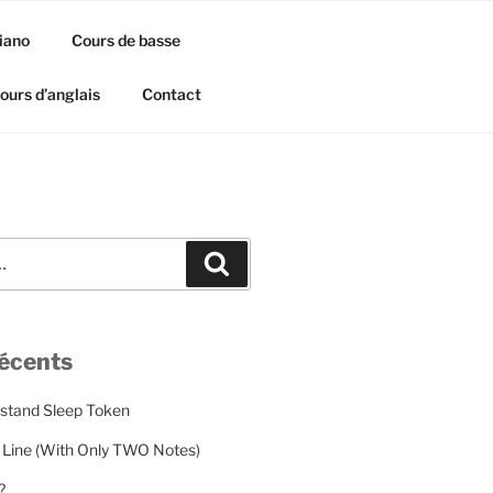
iano
Cours de basse
ours d’anglais
Contact
Recherche
récents
rstand Sleep Token
 Line (With Only TWO Notes)
?