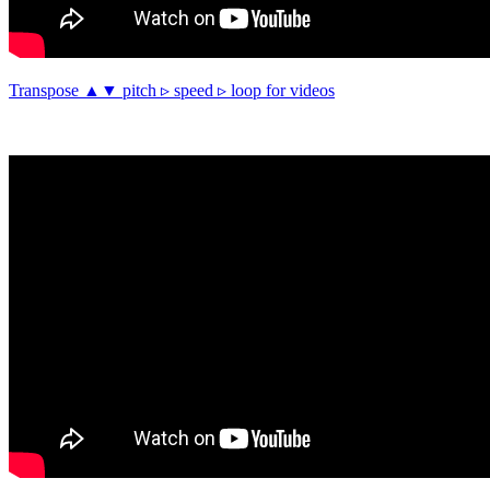
Transpose ▲▼ pitch ▹ speed ▹ loop for videos