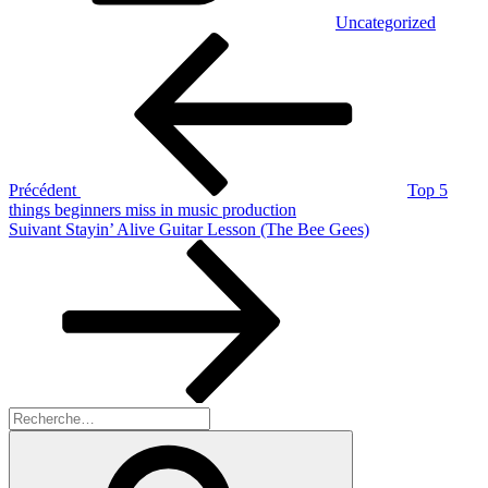
Uncategorized
Navigation
Article
précédent
de
l’article
Précédent
Top 5
things beginners miss in music production
Article
Suivant
Stayin’ Alive Guitar Lesson (The Bee Gees)
suivant
Recherche
pour
Recherche
: