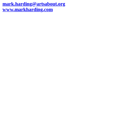
mark.harding@artsabout.org
www.markharding.com