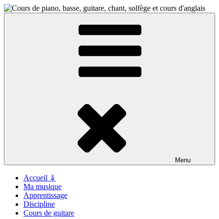
Aller
au
contenu
principal
Menu
Accueil ⇓
Ma musique
Apprentissage
Discipline
Cours de guitare