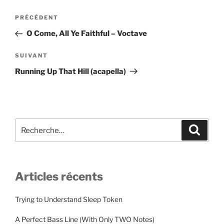
Navigation
Article
PRÉCÉDENT
de
précédent
O Come, All Ye Faithful – Voctave
l’article
Article
SUIVANT
suivant
Running Up That Hill (acapella)
Recherche
Recher
pour
:
Articles récents
Trying to Understand Sleep Token
A Perfect Bass Line (With Only TWO Notes)