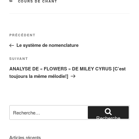
CATÉGORIES
COURS DE CHANT
Navigation
Article
PRÉCÉDENT
de
précédent
Le système de nomenclature
l’article
Article
SUIVANT
suivant
ANALYSE DE « FLOWERS » DE MILEY CYRUS [C’est
toujours la même mélodie!]
Recherche
pour
Recherche
:
Articles récents