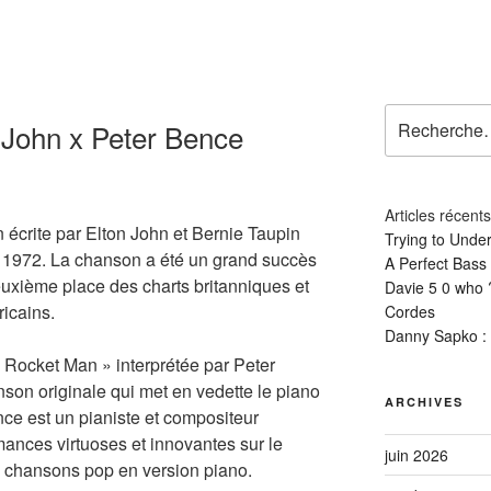
Recherche
 John x Peter Bence
pour
:
Articles récents
écrite par Elton John et Bernie Taupin
Trying to Unde
en 1972. La chanson a été un grand succès
A Perfect Bass
euxième place des charts britanniques et
Davie 5 0 who 
ricains.
Cordes
Danny Sapko : H
 Rocket Man » interprétée par Peter
son originale qui met en vedette le piano
ARCHIVES
ce est un pianiste et compositeur
ances virtuoses et innovantes sur le
juin 2026
e chansons pop en version piano.