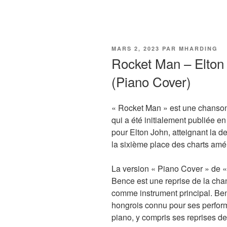
Aller
au
contenu
principal
PUBLIÉ
MARS 2, 2023
PAR
MHARDING
LE
Rocket Man – Elton
(Piano Cover)
« Rocket Man » est une chanson 
qui a été initialement publiée 
pour Elton John, atteignant la d
la sixième place des charts amé
La version « Piano Cover » de «
Bence est une reprise de la chan
comme instrument principal. Ben
hongrois connu pour ses perform
piano, y compris ses reprises d