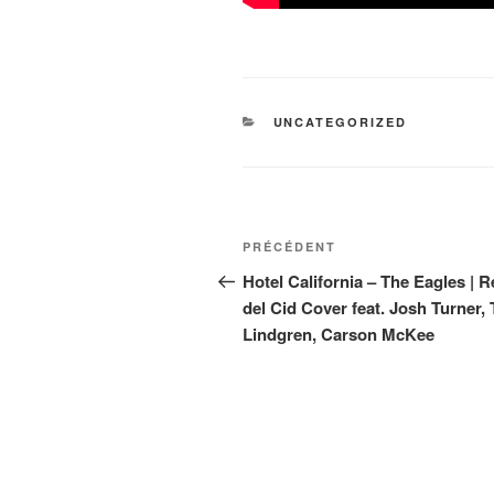
CATÉGORIES
UNCATEGORIZED
Navigation
Article
PRÉCÉDENT
de
précédent
Hotel California – The Eagles | R
del Cid Cover feat. Josh Turner, 
l’article
Lindgren, Carson McKee