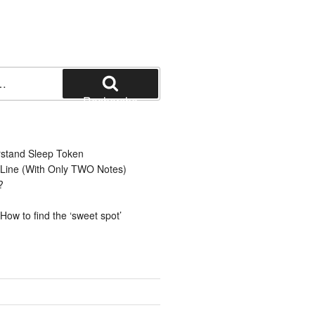
Recherche
rstand Sleep Token
 Line (With Only TWO Notes)
?
ow to find the ‘sweet spot’