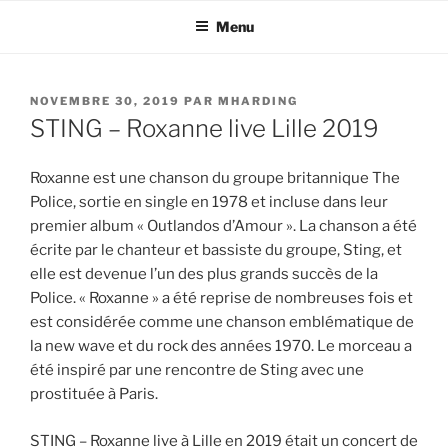
Aller
Menu
au
contenu
principal
PUBLIÉ
NOVEMBRE 30, 2019
PAR
MHARDING
LE
STING – Roxanne live Lille 2019
Roxanne est une chanson du groupe britannique The
Police, sortie en single en 1978 et incluse dans leur
premier album « Outlandos d’Amour ». La chanson a été
écrite par le chanteur et bassiste du groupe, Sting, et
elle est devenue l’un des plus grands succès de la
Police. « Roxanne » a été reprise de nombreuses fois et
est considérée comme une chanson emblématique de
la new wave et du rock des années 1970. Le morceau a
été inspiré par une rencontre de Sting avec une
prostituée à Paris.
STING – Roxanne live à Lille en 2019 était un concert de