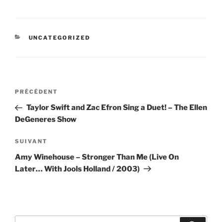
CATÉGORIES
UNCATEGORIZED
Navigation
Article
PRÉCÉDENT
de
précédent
Taylor Swift and Zac Efron Sing a Duet! – The Ellen
l’article
DeGeneres Show
Article
SUIVANT
suivant
Amy Winehouse – Stronger Than Me (Live On
Later… With Jools Holland / 2003)
Recherche