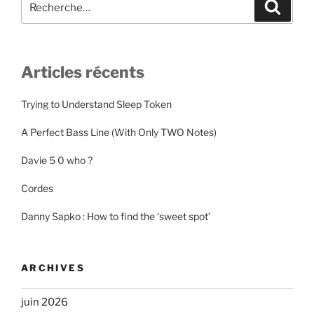
Recher
pour
:
Articles récents
Trying to Understand Sleep Token
A Perfect Bass Line (With Only TWO Notes)
Davie 5 0 who ?
Cordes
Danny Sapko : How to find the ‘sweet spot’
ARCHIVES
juin 2026