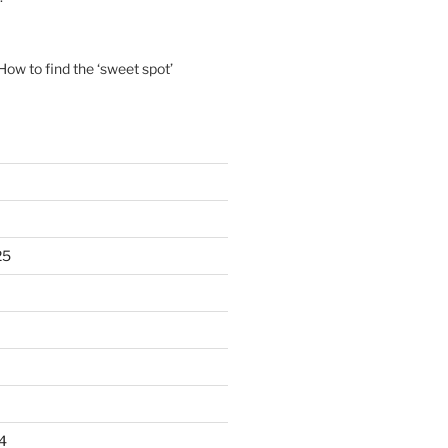
ow to find the ‘sweet spot’
25
4