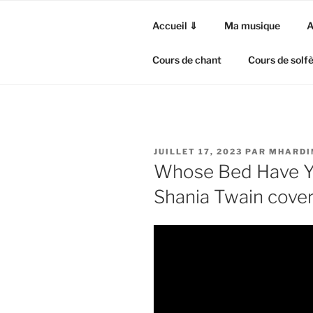
Aller
au
Accueil ⇓
Ma musique
A
contenu
principal
Cours de chant
Cours de solf
PUBLIÉ
JUILLET 17, 2023
PAR
MHARDI
LE
Whose Bed Have Y
Shania Twain cove