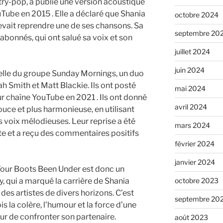
ry-pop, a publié une version acoustique
Tube en 2015 . Elle a déclaré que Shania
octobre 2024
 devait reprendre une de ses chansons. Sa
septembre 20
 abonnés, qui ont salué sa voix et son
juillet 2024
juin 2024
celle du groupe Sunday Mornings, un duo
 Smith et Matt Blackie. Ils ont posté
mai 2024
eur chaîne YouTube en 2021 . Ils ont donné
avril 2024
uce et plus harmonieuse, en utilisant
 voix mélodieuses. Leur reprise a été
mars 2024
te et a reçu des commentaires positifs
février 2024
janvier 2024
ur Boots Been Under est donc un
, qui a marqué la carrière de Shania
octobre 2023
 des artistes de divers horizons. C’est
septembre 20
s la colère, l’humour et la force d’une
r de confronter son partenaire.
août 2023