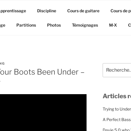
pprentissage
Discipline
Cours de guitare
Cours de p
ège
Partitions
Photos
Témoignages
M-X
C
NG
Recherche
our Boots Been Under –
pour
:
r
Articles 
Trying to Unde
A Perfect Bass
Davie 5 0 who 