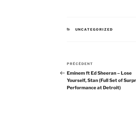
CATÉGORIES
UNCATEGORIZED
Navigation
Article
PRÉCÉDENT
de
précédent
Eminem ft Ed Sheeran – Lose
Yourself, Stan (Full Set of Surp
l’article
Performance at Detroit)