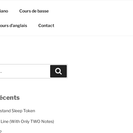
iano
Cours de basse
ours d’anglais
Contact
Recherche
récents
rstand Sleep Token
 Line (With Only TWO Notes)
?