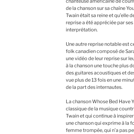
chanteuse américaine de count
de la chanson sur sa chaîne You
Twain était sa reine et qu’elle
reprise a été appréciée par ses
interprétation.
Une autre reprise notable est 
folk canadien composé de Sarah
une vidéo de leur reprise sur l
à la chanson une touche plus do
des guitares acoustiques et des
vue plus de 13 fois en une minu
de la part des internautes.
La chanson Whose Bed Have Yo
classique de la musique country
Twain et qui continue à inspirer
une chanson qui exprime à la foi
femme trompée, qui n’a pas peu