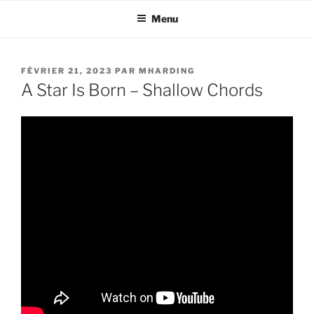
Aller
Menu
au
contenu
principal
PUBLIÉ
FÉVRIER 21, 2023
PAR
MHARDING
LE
A Star Is Born – Shallow Chords