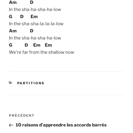
Am
D
In the sha-ha-sha-ha-low
G
D
Em
In the sha-sha-la-la-la-low
Am
D
In the sha-ha-sha-ha-low
G
D
Em
Em
We’re far from the shallow now
CATÉGORIES
PARTITIONS
Navigation
Article
PRÉCÉDENT
de
précédent
10 raisons d’apprendre les accords barrés
l’article