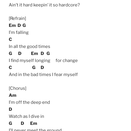
Ain’t it hard keepin’ it so hardcore?
[Refrain]
Em
D
G
I’m falling
C
In all the good times
G
D
Em
D
G
I find myself longing for change
C
G
D
And in the bad times I fear myself
[Chorus]
Am
I’m off the deep end
D
Watch as I dive in
G
D
Em
I’ll never meet the ground