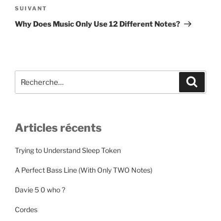
Article
SUIVANT
suivant
Why Does Music Only Use 12 Different Notes?
Recherche
Recher
pour
:
Articles récents
Trying to Understand Sleep Token
A Perfect Bass Line (With Only TWO Notes)
Davie 5 0 who ?
Cordes