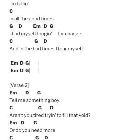
I’m fallin’
C
In all the good times
G
D
Em
D
G
I find myself longin’ for change
C
G
D
And in the bad times I fear myself
|
Em
D
G
| |
|
Em
D
G
| |
[Verse 2]
Em
D
G
Tell me something boy
C
G
D
Aren’t you tired tryin’ to fill that void?
Em
D
G
Or do you need more
C
G
D