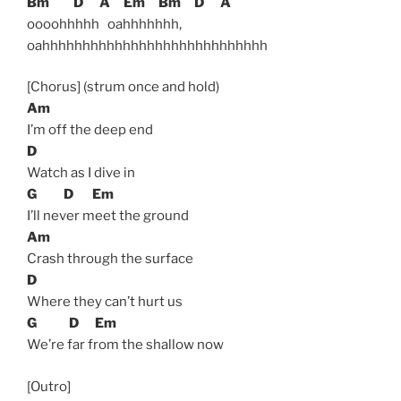
Bm
D
A
Em
Bm
D
A
oooohhhhh oahhhhhhh,
oahhhhhhhhhhhhhhhhhhhhhhhhhhhh
[Chorus] (strum once and hold)
Am
I’m off the deep end
D
Watch as I dive in
G
D
Em
I’ll never meet the ground
Am
Crash through the surface
D
Where they can’t hurt us
G
D
Em
We’re far from the shallow now
[Outro]