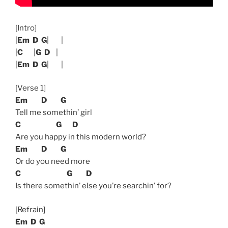
[Intro]
|
Em
D
G
| |
|
C
|
G
D
|
|
Em
D
G
| |
[Verse 1]
Em
D
G
Tell me somethin’ girl
C
G
D
Are you happy in this modern world?
Em
D
G
Or do you need more
C
G
D
Is there somethin’ else you’re searchin’ for?
[Refrain]
Em
D
G