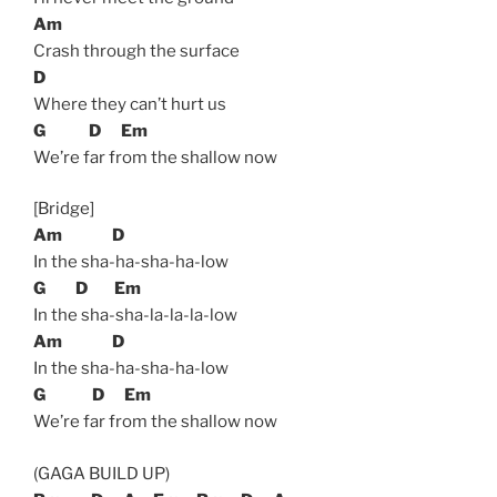
Am
Crash through the surface
D
Where they can’t hurt us
G
D
Em
We’re far from the shallow now
[Bridge]
Am
D
In the sha-ha-sha-ha-low
G
D
Em
In the sha-sha-la-la-la-low
Am
D
In the sha-ha-sha-ha-low
G
D
Em
We’re far from the shallow now
(GAGA BUILD UP)