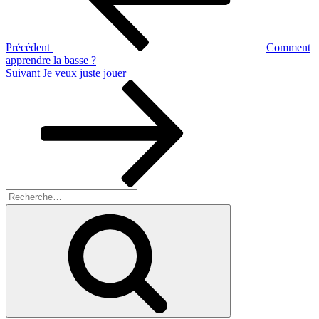
Précédent
Comment
apprendre la basse ?
Article
Suivant
Je veux juste jouer
suivant
Recherche
pour
Recherche
: