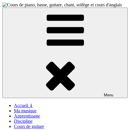
Aller
au
contenu
principal
Menu
Accueil ⇓
Ma musique
Apprentissage
Discipline
Cours de guitare