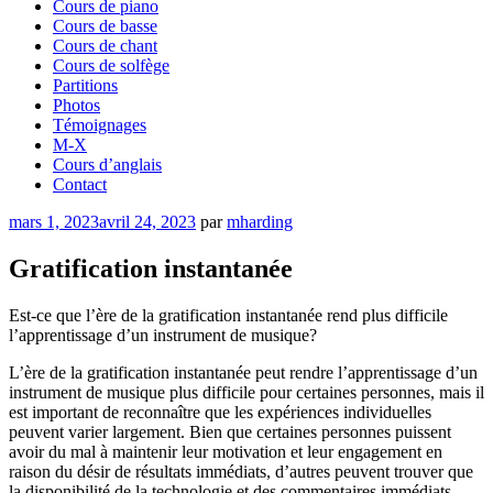
Cours de piano
Cours de basse
Cours de chant
Cours de solfège
Partitions
Photos
Témoignages
M-X
Cours d’anglais
Contact
Publié
mars 1, 2023
avril 24, 2023
par
mharding
le
Gratification instantanée
Est-ce que l’ère de la gratification instantanée rend plus difficile
l’apprentissage d’un instrument de musique?
L’ère de la gratification instantanée peut rendre l’apprentissage d’un
instrument de musique plus difficile pour certaines personnes, mais il
est important de reconnaître que les expériences individuelles
peuvent varier largement. Bien que certaines personnes puissent
avoir du mal à maintenir leur motivation et leur engagement en
raison du désir de résultats immédiats, d’autres peuvent trouver que
la disponibilité de la technologie et des commentaires immédiats