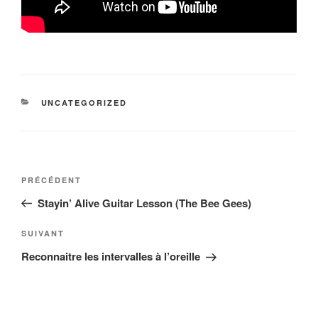
CATÉGORIES
UNCATEGORIZED
Navigation
Article
PRÉCÉDENT
de
précédent
Stayin’ Alive Guitar Lesson (The Bee Gees)
l’article
Article
SUIVANT
suivant
Reconnaitre les intervalles à l’oreille