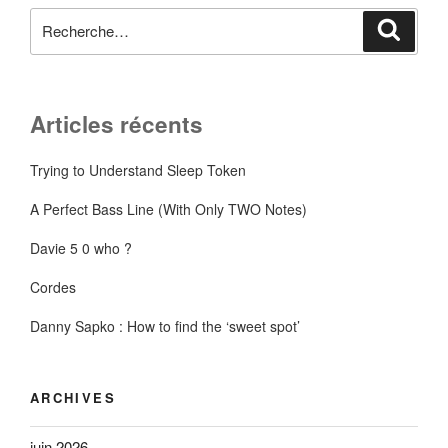
Recherche
Reche
pour
:
Articles récents
Trying to Understand Sleep Token
A Perfect Bass Line (With Only TWO Notes)
Davie 5 0 who ?
Cordes
Danny Sapko : How to find the ‘sweet spot’
ARCHIVES
juin 2026