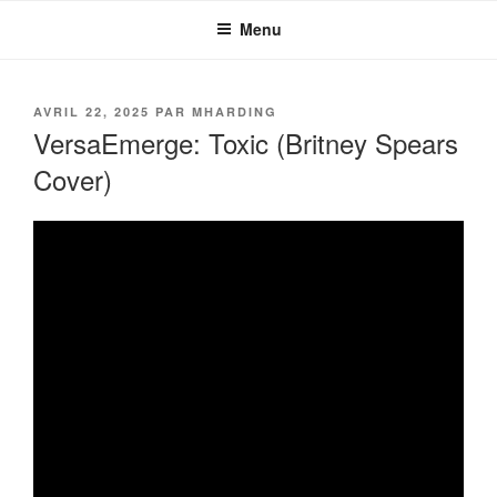
Aller
Menu
au
contenu
principal
PUBLIÉ
AVRIL 22, 2025
PAR
MHARDING
LE
VersaEmerge: Toxic (Britney Spears
Cover)